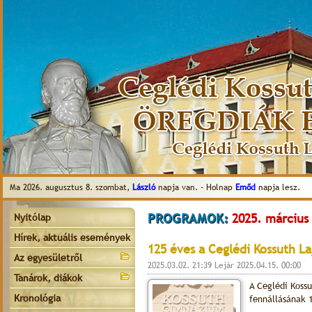
Ma 2026. augusztus 8. szombat,
László
napja van. - Holnap
Emőd
napja lesz.
PROGRAMOK:
2025. március
Nyitólap
Hírek, aktuális események
125 éves a Ceglédi Kossuth L
Az egyesületről
2025.03.02. 21:39 Lejár 2025.04.15. 00:00
Tanárok, diákok
A Ceglédi Kossu
Kronológia
fennállásának 