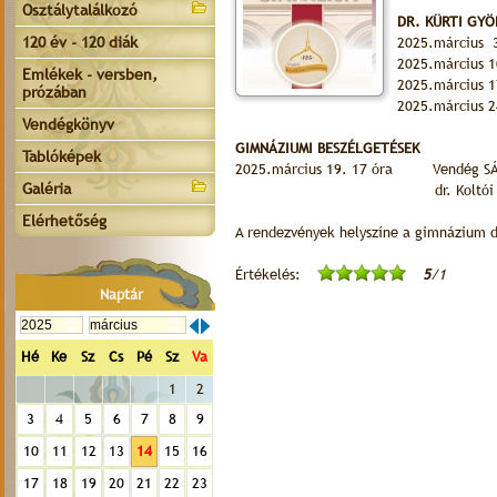
Osztálytalálkozó
DR. KÜRTI GY
120 év - 120 diák
2025.március
2025.március 
Emlékek - versben,
2025.március 
prózában
2025.március
Vendégkönyv
GIMNÁZIUMI BESZÉLGETÉSEK
Tablóképek
2025.március 19. 17 óra Vendég SÁRIK 
Galéria
dr. Koltói Ád
Elérhetőség
A rendezvények helyszíne a gimnázium 
Értékelés:
5
/1
Naptár
Hé
Ke
Sz
Cs
Pé
Sz
Va
1
2
3
4
5
6
7
8
9
10
11
12
13
14
15
16
17
18
19
20
21
22
23