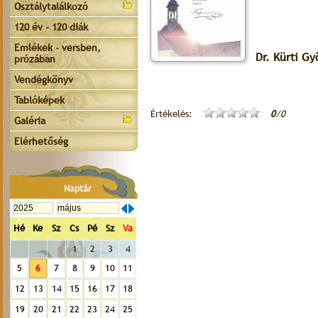
Osztálytalálkozó
120 év - 120 diák
Emlékek - versben,
Dr. Kürti Gy
prózában
Vendégkönyv
Tablóképek
Értékelés:
0
/0
Galéria
Elérhetőség
Naptár
Hé
Ke
Sz
Cs
Pé
Sz
Va
1
2
3
4
5
6
7
8
9
10
11
12
13
14
15
16
17
18
19
20
21
22
23
24
25