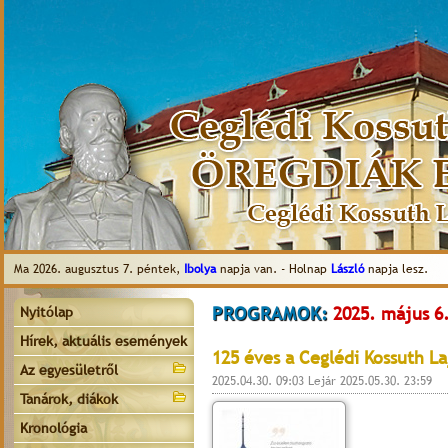
Ma 2026. augusztus 7. péntek,
Ibolya
napja van. - Holnap
László
napja lesz.
PROGRAMOK:
2025. május 6
Nyitólap
Hírek, aktuális események
125 éves a Ceglédi Kossuth L
Az egyesületről
2025.04.30. 09:03 Lejár 2025.05.30. 23:59
Tanárok, diákok
Kronológia