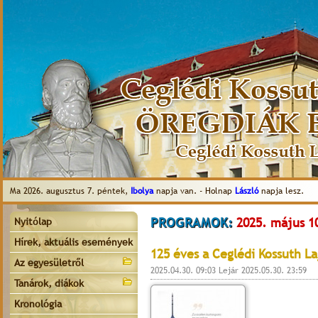
Ma 2026. augusztus 7. péntek,
Ibolya
napja van. - Holnap
László
napja lesz.
PROGRAMOK:
2025. május 1
Nyitólap
Hírek, aktuális események
125 éves a Ceglédi Kossuth L
Az egyesületről
2025.04.30. 09:03 Lejár 2025.05.30. 23:59
Tanárok, diákok
Kronológia