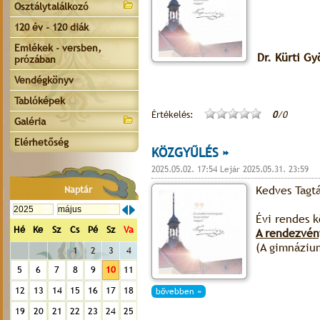
Osztálytalálkozó
120 év - 120 diák
Emlékek - versben,
Dr. Kürti Gy
prózában
Vendégkönyv
Tablóképek
Értékelés:
0
/0
Galéria
Elérhetőség
KÖZGYŰLÉS »
2025.05.02. 17:54 Lejár 2025.05.31. 23:59
Kedves Tagt
Naptár
Évi rendes 
Hé
Ke
Sz
Cs
Pé
Sz
Va
A rendezvén
(A gimnázium
1
2
3
4
5
6
7
8
9
10
11
12
13
14
15
16
17
18
bővebben »
19
20
21
22
23
24
25