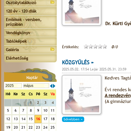
Osztálytalálkozó
120 év - 120 diák
Emlékek - versben,
Dr. Kürti Gy
prózában
Vendégkönyv
Tablóképek
Értékelés:
0
/0
Galéria
Elérhetőség
KÖZGYŰLÉS »
2025.05.02. 17:54 Lejár 2025.05.31. 23:59
Kedves Tagt
Naptár
Évi rendes 
Hé
Ke
Sz
Cs
Pé
Sz
Va
A rendezvén
(A gimnázium
1
2
3
4
5
6
7
8
9
10
11
12
13
14
15
16
17
18
bővebben »
19
20
21
22
23
24
25