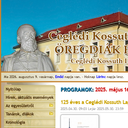
Ma 2026. augusztus 9. vasárnap,
Emőd
napja van. - Holnap
Lörinc
napja lesz.
PROGRAMOK:
2025. május 1
Nyitólap
Hírek, aktuális események
125 éves a Ceglédi Kossuth L
Az egyesületről
2025.04.30. 09:03 Lejár 2025.05.30. 23:59
Tanárok, diákok
Kronológia