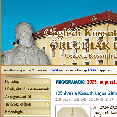
Ma 2026. augusztus 9. vasárnap,
Emőd
napja van. - Holnap
Lörinc
napja lesz.
PROGRAMOK:
2025. augusztu
Nyitólap
Hírek, aktuális események
125 éves a Kossuth Lajos Gim
Az egyesületről
2025.06.25. 15:29 Lejár 2025.09.06. 23:59
Tanárok, diákok
A 2024-202
Kronológia
megemlékező