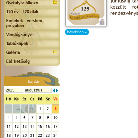
júniusáig t
Osztálytalálkozó
készült f
120 év - 120 diák
rendezvénys
Emlékek - versben,
prózában
bővebben »
Vendégkönyv
Tablóképek
Galéria
Elérhetőség
Naptár
Hé
Ke
Sz
Cs
Pé
Sz
Va
1
2
3
4
5
6
7
8
9
10
11
12
13
14
15
16
17
18
19
20
21
22
23
24