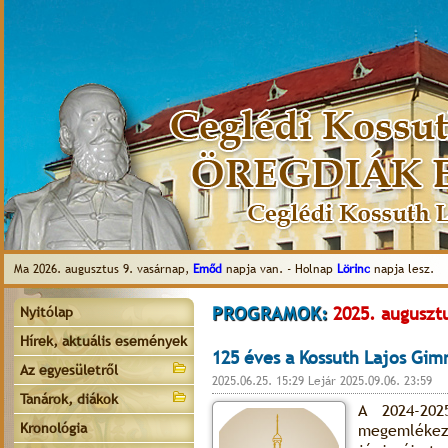
Ma 2026. augusztus 9. vasárnap,
Emőd
napja van. - Holnap
Lörinc
napja lesz.
PROGRAMOK:
2025. augusztu
Nyitólap
Hírek, aktuális események
125 éves a Kossuth Lajos Gim
Az egyesületről
2025.06.25. 15:29 Lejár 2025.09.06. 23:59
Tanárok, diákok
A 2024-202
Kronológia
megemlékező