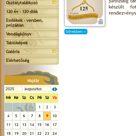
júniusáig t
Osztálytalálkozó
készült f
120 év - 120 diák
rendezvénys
Emlékek - versben,
prózában
bővebben »
Vendégkönyv
Tablóképek
Galéria
Elérhetőség
Naptár
Hé
Ke
Sz
Cs
Pé
Sz
Va
1
2
3
4
5
6
7
8
9
10
11
12
13
14
15
16
17
18
19
20
21
22
23
24