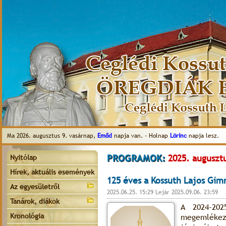
Ma 2026. augusztus 9. vasárnap,
Emőd
napja van. - Holnap
Lörinc
napja lesz.
PROGRAMOK:
2025. augusztu
Nyitólap
Hírek, aktuális események
125 éves a Kossuth Lajos Gim
Az egyesületről
2025.06.25. 15:29 Lejár 2025.09.06. 23:59
Tanárok, diákok
A 2024-202
Kronológia
megemlékező