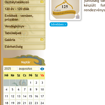
júniusáig t
Osztálytalálkozó
készült f
120 év - 120 diák
rendezvénys
Emlékek - versben,
prózában
bővebben »
Vendégkönyv
Tablóképek
Galéria
Elérhetőség
Naptár
Hé
Ke
Sz
Cs
Pé
Sz
Va
1
2
3
4
5
6
7
8
9
10
11
12
13
14
15
16
17
18
19
20
21
22
23
24