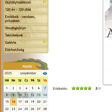
Osztálytalálkozó
120 év - 120 diák
Emlékek - versben,
prózában
Vendégkönyv
Tablóképek
Galéria
Elérhetőség
Naptár
Hé
Ke
Sz
Cs
Pé
Sz
Va
1
2
3
4
5
6
7
Értékelés:
5
/1
8
9
10
11
12
13
14
15
16
17
18
19
20
21
22
23
24
25
26
27
28