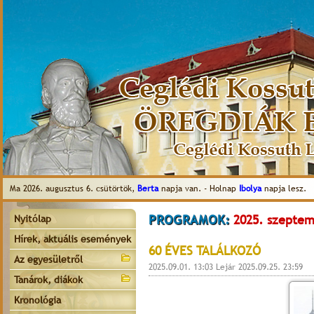
Ma 2026. augusztus 6. csütörtök,
Berta
napja van. - Holnap
Ibolya
napja lesz.
PROGRAMOK:
2025. szeptem
Nyitólap
Hírek, aktuális események
60 ÉVES TALÁLKOZÓ
Az egyesületről
2025.09.01. 13:03 Lejár 2025.09.25. 23:59
Tanárok, diákok
Kronológia