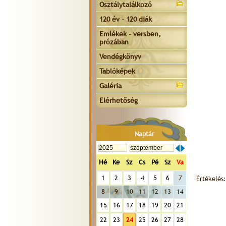
Osztálytalálkozó
120 év - 120 diák
Emlékek - versben,
prózában
Vendégkönyv
Tablóképek
Galéria
Elérhetőség
Naptár
Hé
Ke
Sz
Cs
Pé
Sz
Va
1
2
3
4
5
6
7
Értékelés:
8
9
10
11
12
13
14
15
16
17
18
19
20
21
22
23
24
25
26
27
28