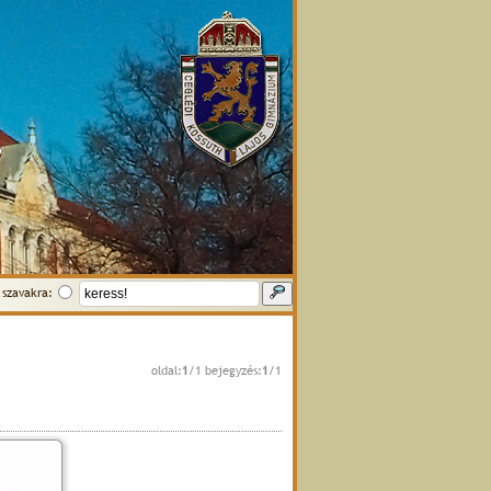
szavakra:
oldal:
1
/1 bejegyzés:
1
/1