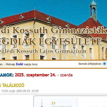
Keresés kifejezésre:
an. - Holnap
Emőd
napja lesz.
AMOK:
2025. szeptember 24.
- szerda
S TALÁLKOZÓ
. 13:03 Lejár 2025.09.25. 23:59