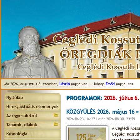
Ma 2026. augusztus 8. szombat,
László
napja van. - Holnap
Emőd
napja lesz.
PROGRAMOK:
2026. július 6.
Nyitólap
Hírek, aktuális események
KÖZGYŰLÉS 2026. május 16 »
Az egyesületről
2026.06.23. 16:27 Lejár 2026.08.30. 23:59
Tanárok, diákok
A Ceglédi Koss
Kronológia
Ceglédi Kossut