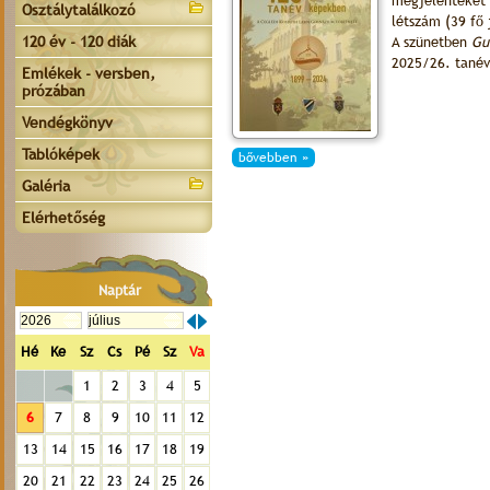
megjelenteket 
Osztálytalálkozó
létszám (39 fő 
120 év - 120 diák
A szünetben
Gu
2025/26. tanév
Emlékek - versben,
prózában
Vendégkönyv
Tablóképek
bővebben »
Galéria
Elérhetőség
Naptár
Hé
Ke
Sz
Cs
Pé
Sz
Va
1
2
3
4
5
6
7
8
9
10
11
12
13
14
15
16
17
18
19
20
21
22
23
24
25
26