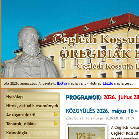
Ma 2026. augusztus 7. péntek,
Ibolya
napja van. - Holnap
László
napja lesz.
PROGRAMOK:
2026. július 28
Nyitólap
Hírek, aktuális események
KÖZGYŰLÉS 2026. május 16 »
Az egyesületről
2026.06.23. 16:27 Lejár 2026.08.30. 23:59
Tanárok, diákok
A Ceglédi Koss
Kronológia
Ceglédi Kossut