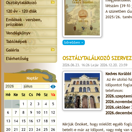
megjelenteket 
Osztálytalálkozó
létszám (39 fő 
120 év - 120 diák
A szünetben
Gu
2025/26. tanév
Emlékek - versben,
prózában
Vendégkönyv
Tablóképek
bővebben »
Galéria
OSZTÁLYTALÁLKOZÓ SZERVEZ
Elérhetőség
2026.06.23. 16:26 Lejár 2026.12.20. 23:59
Kedves Korábbi
Naptár
Az év utolsó ha
Időpontot fogl
telefonon:
Hé
Ke
Sz
Cs
Pé
Sz
Va
2026.szeptem
2026.novembe
1
2
3
4
5
2026.október 
6
7
8
9
10
11
12
2026.decembe
13
14
15
16
17
18
19
Kérjük Önöket, hogy mielőtt egyéb foglal
20
21
22
23
24
25
26
betelt-e már az időpont, vagy még van 