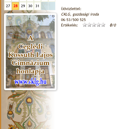
27
28
29
30
31
Üdvözlettel:
CKLG, gazdasági iroda
06-53/500 525
Értékelés:
0
/0