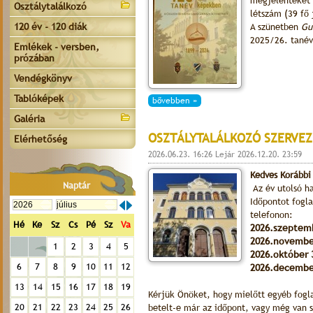
megjelenteket 
Osztálytalálkozó
létszám (39 fő 
120 év - 120 diák
A szünetben
Gu
2025/26. tanév
Emlékek - versben,
prózában
Vendégkönyv
Tablóképek
bővebben »
Galéria
OSZTÁLYTALÁLKOZÓ SZERVEZ
Elérhetőség
2026.06.23. 16:26 Lejár 2026.12.20. 23:59
Kedves Korábbi
Naptár
Az év utolsó ha
Időpontot fogl
telefonon:
Hé
Ke
Sz
Cs
Pé
Sz
Va
2026.szeptem
2026.novembe
1
2
3
4
5
2026.október 
6
7
8
9
10
11
12
2026.decembe
13
14
15
16
17
18
19
Kérjük Önöket, hogy mielőtt egyéb foglal
20
21
22
23
24
25
26
betelt-e már az időpont, vagy még van 