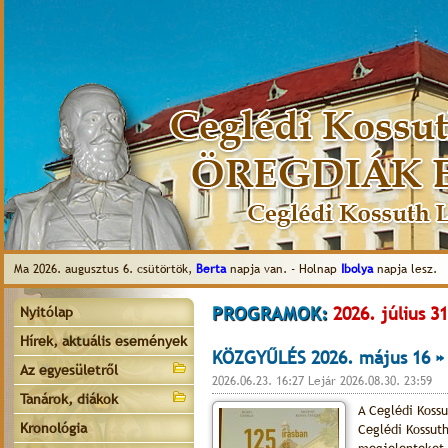
Ma 2026. augusztus 6. csütörtök,
Berta
napja van. - Holnap
Ibolya
napja lesz.
PROGRAMOK:
2026. július 31
Nyitólap
Hírek, aktuális események
KÖZGYŰLÉS 2026. május 16 »
Az egyesületről
2026.06.23. 16:27 Lejár 2026.08.30. 23:59
Tanárok, diákok
A Ceglédi Koss
Kronológia
Ceglédi Kossut