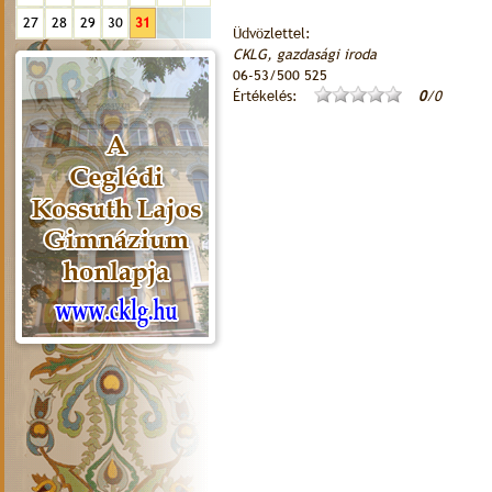
27
28
29
30
31
Üdvözlettel:
CKLG, gazdasági iroda
06-53/500 525
Értékelés:
0
/0