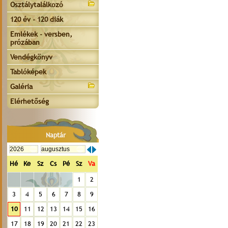
Osztálytalálkozó
120 év - 120 diák
Emlékek - versben,
prózában
Vendégkönyv
Tablóképek
Galéria
Elérhetőség
Naptár
Hé
Ke
Sz
Cs
Pé
Sz
Va
1
2
3
4
5
6
7
8
9
10
11
12
13
14
15
16
17
18
19
20
21
22
23