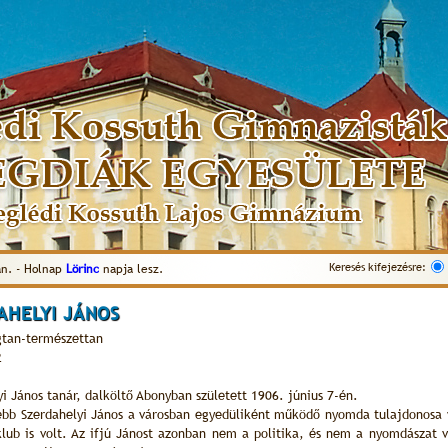
Keresés kifejezésre:
n. - Holnap
Lörinc
napja lesz.
AHELYI JÁNOS
tan-természettan
2
i János tanár, dalköltő Abonyban született 1906. június 7-én.
ebb Szerdahelyi János a városban egyedüliként működő nyomda tulajdonosa v
 klub is volt. Az ifjú Jánost azonban nem a politika, és nem a nyomdászat