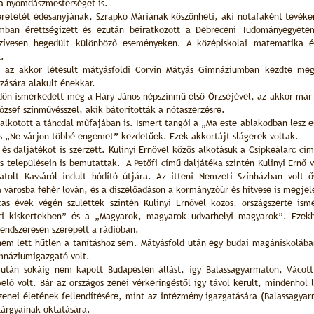
 a nyomdászmesterséget is.
eretetét édesanyjának, Szrapkó Máriának köszönheti, aki nótafaként tevék
mban érettségizett és ezután beiratkozott a Debreceni Tudományegyete
szívesen hegedült különböző eseményeken. A középiskolai matematika é
.
, az akkor létesült mátyásföldi Corvin Mátyás Gimnáziumban kezdte me
zására alakult énekkar.
dön ismerkedett meg a Háry János népszínmű első Örzséjével, az akkor már 
ózsef színművésszel, akik bátorították a nótaszerzésre.
 alkotott a táncdal műfajában is. Ismert tangói a „Ma este ablakodban lesz e
és „Ne várjon többé engemet” kezdetűek. Ezek akkortájt slágerek voltak.
 és daljátékot is szerzett. Kulinyi Ernővel közös alkotásuk a Csipkeálarc c
 településein is bemutattak. A Petőfi című daljátéka szintén Kulinyi Ernő ve
satolt Kassáról indult hódító útjára. Az itteni Nemzeti Színházban volt
a városba fehér lován, és a díszelőadáson a kormányzóúr és hitvese is megjel
as évek végén születtek szintén Kulinyi Ernővel közös, országszerte isme
ri kiskertekben” és a „Magyarok, magyarok udvarhelyi magyarok”. Ezekb
rendszeresen szerepelt a rádióban.
em lett hűtlen a tanításhoz sem. Mátyásföld után egy budai magániskolában
mnáziumigazgató volt.
után sokáig nem kapott Budapesten állást, így Balassagyarmaton, Vácott 
yelő volt. Bár az országos zenei vérkeringéstől így távol került, mindenhol
zenei életének fellendítésére, mint az intézmény igazgatására (Balassagya
tárgyainak oktatására.