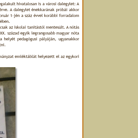
alakult hivatalosan is a városi dalegylet: A
kérve. A dalegylet énekkarának próbái akkor
ruár 1-jén a száz évvel korábbi forradalom
mében.
csak az iskolai tanítástól mentesült. A nótás
a XX. század egyik legrangosabb magyar nóta
 a helyét pedagógusi pályáján, ugyanakkor
tni.
rmányzat emléktáblát helyezett el az egykori