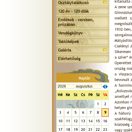
kitanulta
Osztálytalálkozó
A zene sz
120 év - 120 diák
Gimnáziu
mellett 
Emlékek - versben,
megnősült
prózában
1932-ben
Vendégkönyv
szorgalma
Mátyásföl
Tablóképek
Cselényi J
Galéria
Sikeresen
a szíve” 
Elérhetőség
Operettet
ország más
a visszac
Naptár
bevonult 
A harminc
„Kolozsvá
Hé
Ke
Sz
Cs
Pé
Sz
Va
amellyel 
Azonban n
1
2
helyen gi
3
4
5
6
7
8
9
A háború 
szakfelüg
10
11
12
13
14
15
16
közösség 
17
18
19
20
21
22
23
vagy szak