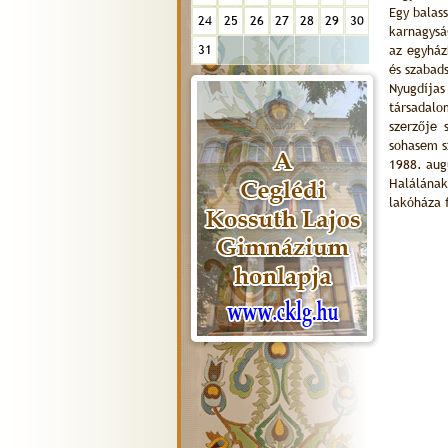
Egy balas
24
25
26
27
28
29
30
karnagysá
31
az egyház
és szabad
Nyugdíjas 
társadalo
szerzője 
sohasem s
1988. aug
Halálának
lakóháza 