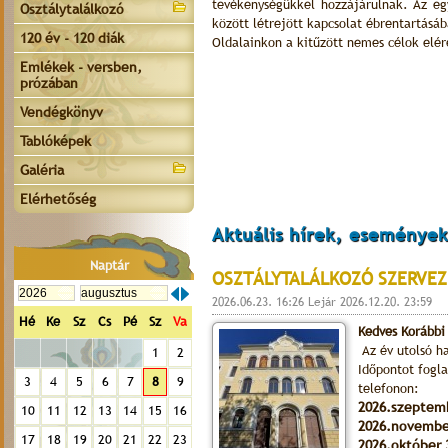
tevékenységükkel hozzájárulnak. Az eg
Osztálytalálkozó
között létrejött kapcsolat ébrentartásá
120 év - 120 diák
Oldalainkon a kitűzött nemes célok elér
Emlékek - versben,
prózában
Vendégkönyv
Tablóképek
Galéria
Elérhetőség
Aktuális hírek, események
Naptár
OSZTÁLYTALÁLKOZÓ SZERVEZ
2026.06.23. 16:26 Lejár 2026.12.20. 23:59
Hé
Ke
Sz
Cs
Pé
Sz
Va
Kedves Korábbi
Az év utolsó ha
1
2
Időpontot fogl
3
4
5
6
7
8
9
telefonon:
2026.szeptem
10
11
12
13
14
15
16
2026.novembe
17
18
19
20
21
22
23
2026.október 