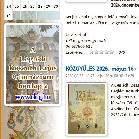
2026.decembe
24
25
26
27
28
29
30
31
Kérjük Önöket, hogy mielőtt egyéb foglal
betelt-e már az időpont, vagy még van 
Üdvözlettel:
CKLG, gazdasági iroda
06-53/500 525
Értékelés:
0
/0
KÖZGYŰLÉS 2026. május 16 »
2026.06.23. 16:27 Lejár 2026.08.30. 23:59
A Ceglédi Koss
Ceglédi Kossut
megjelenteket 
létszám (39 fő 
A szünetben
Gu
2025/26. tanév