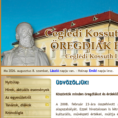
Ma 2026. augusztus 8. szombat,
László
napja van. - Holnap
Emőd
napja lesz.
ÜDVÖZÖLJÜK!
Nyitólap
Hírek, aktuális események
Köszöntök minden öregdiákot és érdeklő
Az egyesületről
A 2008. február 23-ára összehívott
Tanárok, diákok
alapszabályát. Ezzel hivatalosan is l
Kronológia
kulturális, művészeti értékei, múltj