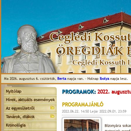
Ma 2026. augusztus 6. csütörtök,
Berta
napja van. - Holnap
Ibolya
napja lesz.
PROGRAMOK:
2022. augusztu
Nyitólap
Hírek, aktuális események
PROGRAMAJÁNLÓ
Az egyesületről
2022.06.22. 14:50 Lejár 2022.09.01. 23:59
Tanárok, diákok
Kronológia
Bizonyára soka