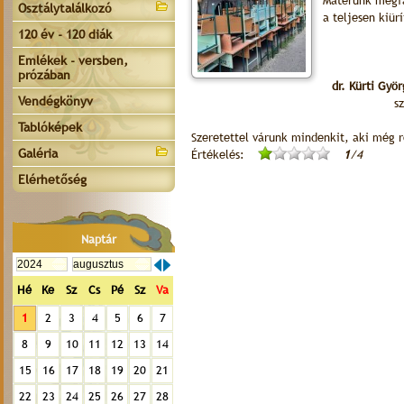
Materünk megfár
Osztálytalálkozó
a teljesen kiür
120 év - 120 diák
Emlékek - versben,
prózában
dr. Kürti Györ
Vendégkönyv
s
Tablóképek
Szeretettel várunk mindenkit, aki még ré
Galéria
Értékelés:
1
/4
Elérhetőség
Naptár
Hé
Ke
Sz
Cs
Pé
Sz
Va
1
2
3
4
5
6
7
8
9
10
11
12
13
14
15
16
17
18
19
20
21
22
23
24
25
26
27
28