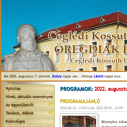
Ma 2026. augusztus 7. péntek,
Ibolya
napja van. - Holnap
László
napja lesz.
PROGRAMOK:
2022. augusztu
Nyitólap
Hírek, aktuális események
PROGRAMAJÁNLÓ
Az egyesületről
2022.06.22. 14:50 Lejár 2022.09.01. 23:59
Tanárok, diákok
Kronológia
Bizonyára soka