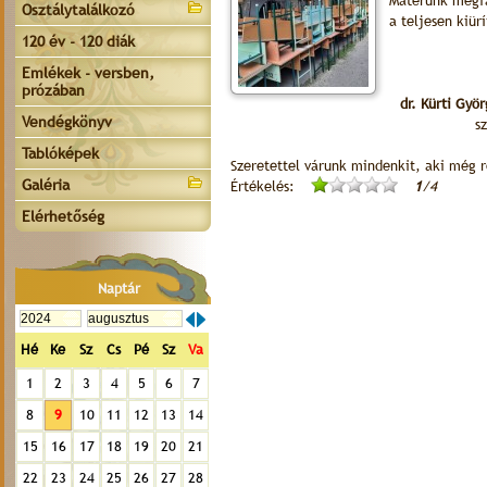
Materünk megfár
Osztálytalálkozó
a teljesen kiür
120 év - 120 diák
Emlékek - versben,
prózában
dr. Kürti Györ
Vendégkönyv
s
Tablóképek
Szeretettel várunk mindenkit, aki még ré
Galéria
Értékelés:
1
/4
Elérhetőség
Naptár
Hé
Ke
Sz
Cs
Pé
Sz
Va
1
2
3
4
5
6
7
8
9
10
11
12
13
14
15
16
17
18
19
20
21
22
23
24
25
26
27
28