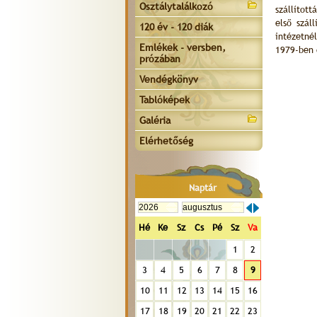
Osztálytalálkozó
szállítot
első szál
120 év - 120 diák
intézetné
Emlékek - versben,
1979-ben 
prózában
Vendégkönyv
Tablóképek
Galéria
Elérhetőség
Naptár
Hé
Ke
Sz
Cs
Pé
Sz
Va
1
2
3
4
5
6
7
8
9
10
11
12
13
14
15
16
17
18
19
20
21
22
23