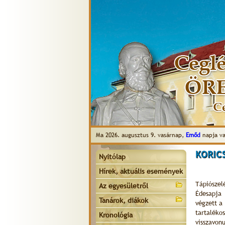
Ma 2026. augusztus 9. vasárnap,
Emőd
napja va
KORIC
Nyitólap
Hírek, aktuális események
Tápiószel
Az egyesületről
Édesapja 
Tanárok, diákok
végzett a
tartaléko
Kronológia
visszavon