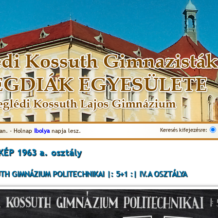
Keresés kifejezésre:
an. - Holnap
Ibolya
napja lesz.
ÉP 1963 a. osztály
TH GIMNÁZIUM POLITECHNIKAI |: 5+1 :| IV.A OSZTÁLYA