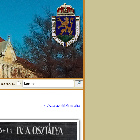
szavakra:
« Vissza az előző oldalra