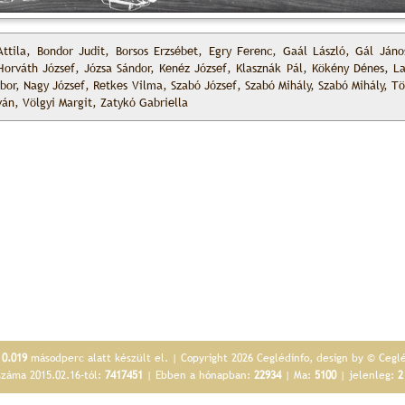
Attila, Bondor Judit, Borsos Erzsébet, Egry Ferenc, Gaál László, Gál Já
Horváth József, Józsa Sándor, Kenéz József, Klasznák Pál, Kökény Dénes, Lab
or, Nagy József, Retkes Vilma, Szabó József, Szabó Mihály, Szabó Mihály, T
ván, Völgyi Margit, Zatykó Gabriella
p
0.019
másodperc alatt készült el. | Copyright 2026 Ceglédinfo, design by © Cegl
száma 2015.02.16-tól:
7417451
| Ebben a hónapban:
22934
| Ma:
5100
| jelenleg:
2