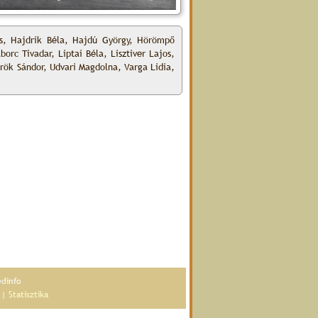
nos, Hajdrik Béla, Hajdú György, Hörömpő
orc Tivadar, Liptai Béla, Lisztiver Lajos,
örök Sándor, Udvari Magdolna, Varga Lidia,
édinfo
|
Statisztika