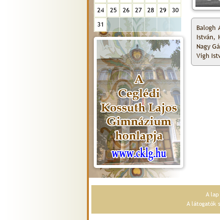
24
25
26
27
28
29
30
31
Balogh 
István, 
Nagy Gáb
Vigh Ist
A la
A látogatók 