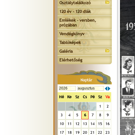
Osztálytalálkozó
120 év - 120 diák
Emlékek - versben,
prózában
Vendégkönyv
Tablóképek
Galéria
Elérhetőség
Naptár
Hé
Ke
Sz
Cs
Pé
Sz
Va
1
2
3
4
5
6
7
8
9
10
11
12
13
14
15
16
17
18
19
20
21
22
23