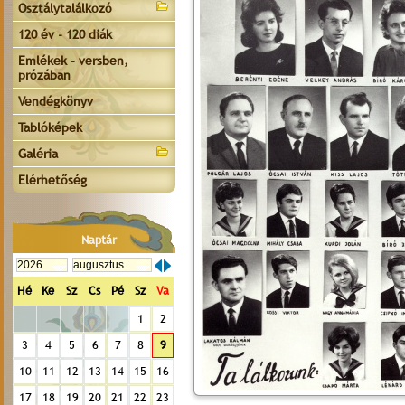
Osztálytalálkozó
120 év - 120 diák
Emlékek - versben,
prózában
Vendégkönyv
Tablóképek
Galéria
Elérhetőség
Naptár
Hé
Ke
Sz
Cs
Pé
Sz
Va
1
2
3
4
5
6
7
8
9
10
11
12
13
14
15
16
17
18
19
20
21
22
23