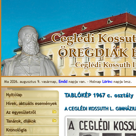
Ma 2026. augusztus 9. vasárnap,
Emőd
napja van. - Holnap
Lörinc
napja lesz.
TABLÓKÉP 1967 c. osztály
Nyitólap
Hírek, aktuális események
A CEGLÉDI KOSSUTH L. GIMNÁZIU
Az egyesületről
Tanárok, diákok
Kronológia