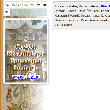
24
25
26
27
28
29
30
Andrási Katalin, Banai Valéria,
Bíró 
Domozi Gizella, Dósa Éva Sára, Fehér 
31
Kereszturi Margit, Kovács Ilona, Kovác
Nagy Annamária, Ócsai Mária Magdolna
Zsilka Márta