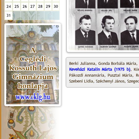
24
25
26
27
28
29
30
31
Berki Julianna, Gonda Borbála Mária, 
Keveházi Katalin Márta (1975 b)
, Kó
Pákozdi Annamária, Pusztai Mária, Ró
Szebeni Lidia, Széchenyi János, Szege