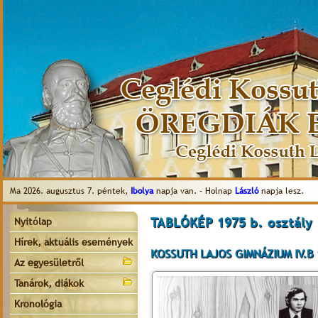
Ma 2026. augusztus 7. péntek,
Ibolya
napja van. - Holnap
László
napja lesz.
TABLÓKÉP 1975 b. osztály
Nyitólap
Hírek, aktuális események
KOSSUTH LAJOS GIMNÁZIUM IV.B 
Az egyesületről
Tanárok, diákok
Kronológia