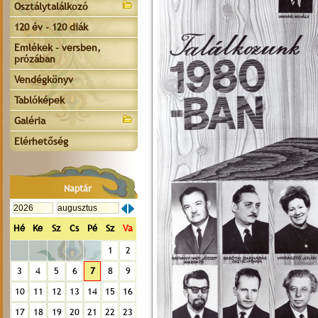
Osztálytalálkozó
120 év - 120 diák
Emlékek - versben,
prózában
Vendégkönyv
Tablóképek
Galéria
Elérhetőség
Naptár
Hé
Ke
Sz
Cs
Pé
Sz
Va
1
2
3
4
5
6
7
8
9
10
11
12
13
14
15
16
17
18
19
20
21
22
23