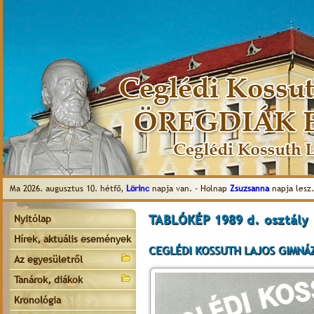
Ma 2026. augusztus 10. hétfő,
Lörinc
napja van. - Holnap
Zsuzsanna
napja lesz.
TABLÓKÉP 1989 d. osztály
Nyitólap
Hírek, aktuális események
CEGLÉDI KOSSUTH LAJOS GIMNÁZI
Az egyesületről
Tanárok, diákok
Kronológia