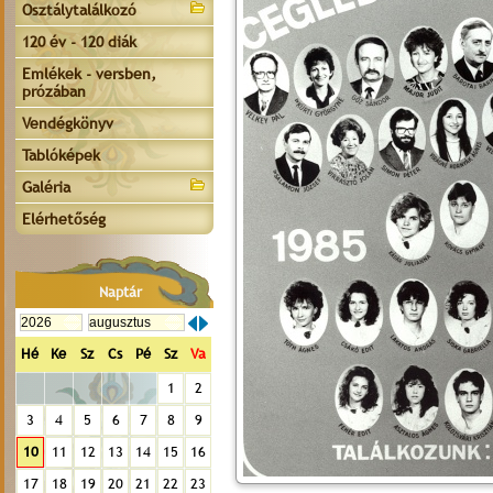
Osztálytalálkozó
120 év - 120 diák
Emlékek - versben,
prózában
Vendégkönyv
Tablóképek
Galéria
Elérhetőség
Naptár
Hé
Ke
Sz
Cs
Pé
Sz
Va
1
2
3
4
5
6
7
8
9
10
11
12
13
14
15
16
17
18
19
20
21
22
23