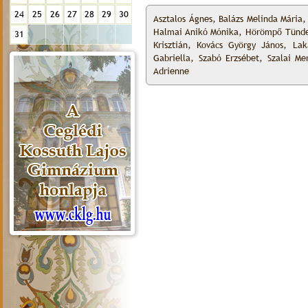
24
25
26
27
28
29
30
Asztalos Ágnes, Balázs Melinda Mária,
Halmai Anikó Mónika, Hörömpő Tünde, J
31
Krisztián, Kovács György János, La
Gabriella, Szabó Erzsébet, Szalai M
Adrienne