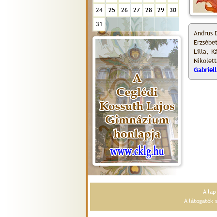
24
25
26
27
28
29
30
31
Andrus D
Erzsébe
Lilla, K
Nikolet
Gabriell
A la
A látogatók 