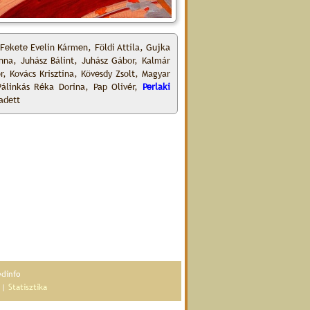
, Fekete Evelin Kármen, Földi Attila, Gujka
anna, Juhász Bálint, Juhász Gábor, Kalmár
r, Kovács Krisztina, Kövesdy Zsolt, Magyar
Pálinkás Réka Dorina, Pap Olivér,
Perlaki
adett
édinfo
|
Statisztika