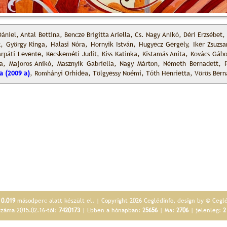
ániel, Antal Bettina, Bencze Brigitta Ariella, Cs. Nagy Anikó, Déri Erzsébet
t, György Kinga, Halasi Nóra, Hornyik István, Hugyecz Gergely, Iker Zsuzs
árpáti Levente, Kecskeméti Judit, Kiss Katinka, Kistamás Anita, Kovács Gábo
ta, Majoros Anikó, Masznyik Gabriella, Nagy Márton, Németh Bernadett, 
a (2009 a)
, Romhányi Orhidea, Tölgyessy Noémi, Tóth Henrietta, Vörös Bern
p
0.019
másodperc alatt készült el. | Copyright 2026 Ceglédinfo, design by © Cegl
száma 2015.02.16-tól:
7420173
| Ebben a hónapban:
25656
| Ma:
2706
| jelenleg:
2