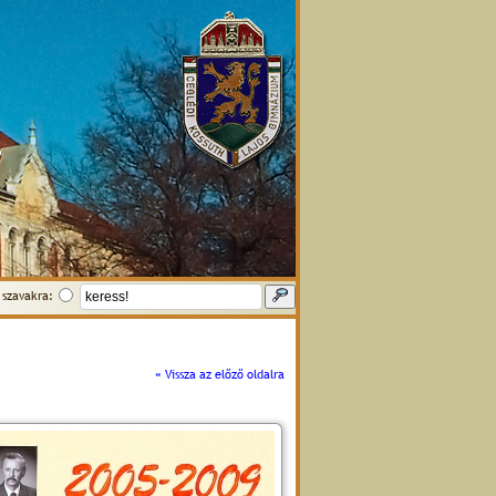
szavakra:
« Vissza az előző oldalra