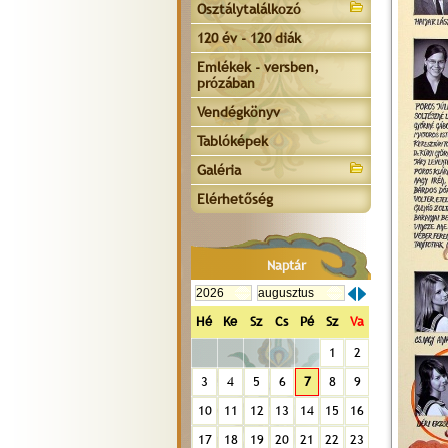
Osztálytalálkozó
120 év - 120 diák
Emlékek - versben,
prózában
Vendégkönyv
Tablóképek
Galéria
Elérhetőség
Naptár
Hé
Ke
Sz
Cs
Pé
Sz
Va
1
2
3
4
5
6
7
8
9
10
11
12
13
14
15
16
17
18
19
20
21
22
23